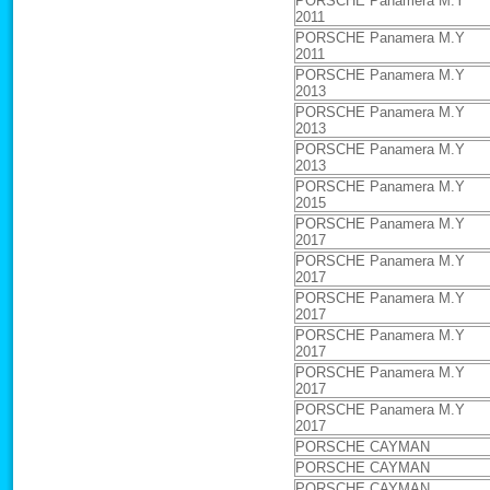
PORSCHE Panamera M.Y
2011
PORSCHE Panamera M.Y
2011
PORSCHE Panamera M.Y
2013
PORSCHE Panamera M.Y
2013
PORSCHE Panamera M.Y
2013
PORSCHE Panamera M.Y
2015
PORSCHE Panamera M.Y
2017
PORSCHE Panamera M.Y
2017
PORSCHE Panamera M.Y
2017
PORSCHE Panamera M.Y
2017
PORSCHE Panamera M.Y
2017
PORSCHE Panamera M.Y
2017
PORSCHE CAYMAN
PORSCHE CAYMAN
PORSCHE CAYMAN