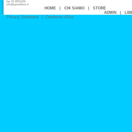
fax 02 8051429
info@pseeditore.it
HOME
|
CHI SIAMO
|
STORE
ADMIN
|
LIB
Privacy Statement
|
Condizioni d'Uso